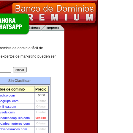
 nombre de dominio fácil de
expertos de marketing pueden ser
Sin Clasificar
re de dominio
Precio
iodico.com
$550
mogrupal.com
Ofertar!
nlinea.com
Ofertar!
afaela.com
Ofertar!
edadesacapulco.com
Vendido!
edadesmorteros.com
Ofertar!
dbienesraices.com
Ofertar!