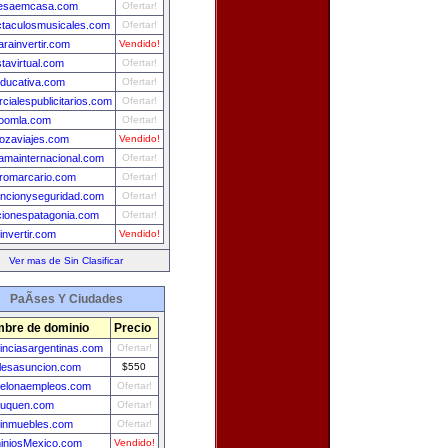
esaemcasa.com
Ofertar!
taculosmusicales.com
Ofertar!
arainvertir.com
Vendido!
tavirtual.com
Ofertar!
ducativa.com
Ofertar!
cialespublicitarios.com
Ofertar!
joomla.com
Ofertar!
ozaviajes.com
Vendido!
amainternacional.com
Ofertar!
tromarcario.com
Ofertar!
ncionyseguridad.com
Ofertar!
ionespatagonia.com
Ofertar!
invertir.com
Vendido!
Ver mas de Sin Clasificar
PaÃ­ses Y Ciudades
bre de dominio
Precio
inciasargentinas.com
Ofertar!
lesasuncion.com
$550
celonaempleos.com
Ofertar!
euquen.com
Ofertar!
einmuebles.com
Ofertar!
iniosMexico.com
Vendido!