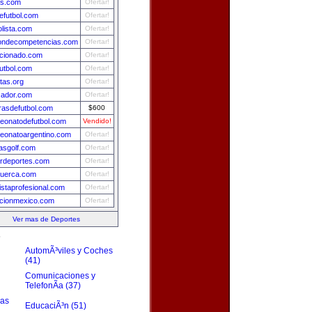
is.com
Ofertar!
futbol.com
Ofertar!
olista.com
Ofertar!
iondecompetencias.com
Ofertar!
cionado.com
Ofertar!
utbol.com
Ofertar!
stas.org
Ofertar!
zador.com
Ofertar!
asdefutbol.com
$600
eonatodefutbol.com
Vendido!
eonatoargentino.com
Ofertar!
iasgolf.com
Ofertar!
rdeportes.com
Ofertar!
tuerca.com
Ofertar!
listaprofesional.com
Ofertar!
ccionmexico.com
Ofertar!
Ver mas de Deportes
s
AutomÃ³viles y Coches
(41)
Comunicaciones y
TelefonÃ­a (37)
zas
EducaciÃ³n (51)