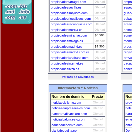
propiedadestartagal.com
Ofertar!
empr
propiedadessevilla.es
Ofertar!
espec
propiedadessanjusto.com
Ofertar!
guiap
propiedadesriogallegos.com
Ofertar!
subas
propiedadesreconquista.com
Ofertar!
areae
propiedadesmurcia.es
Ofertar!
comer
propiedadesmiramar.com
$3,500
zona
propiedadesmalaga.es
Ofertar!
mend
propiedadesmadrid.es
$2,500
progr
propiedadesmadrid.com.es
Ofertar!
regis
propiedadeslahabana.com
Ofertar!
preve
propiedadesinternet.es
Ofertar!
vacac
propiedadesibiza.es
Ofertar!
saber
Ver mas de Novedades
InformaciÃ³n Y Noticias
Nombre de dominio
Precio
Nom
noticiasciclismo.com
Ofertar!
prov
noticiasempresariales.com
Ofertar!
hote
panoramafinanciero.com
Ofertar!
bar
noticiasbaloncesto.com
Ofertar!
e-n
cadenadeportiva.com
Ofertar!
chil
diariodecocina.com
Ofertar!
Dom