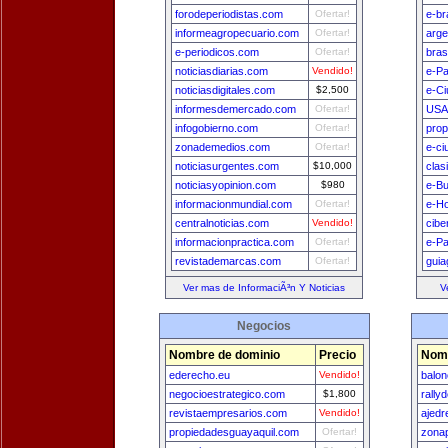
forodeperiodistas.com
Ofertar!
e-br
informeagropecuario.com
Ofertar!
arge
e-periodicos.com
Ofertar!
bras
noticiasdiarias.com
Vendido!
e-P
noticiasdigitales.com
$2,500
e-Ci
informesdemercado.com
Ofertar!
USA
infogobierno.com
Ofertar!
prop
zonademedios.com
Ofertar!
e-ci
noticiasurgentes.com
$10,000
clas
noticiasyopinion.com
$980
e-B
informacionmundial.com
Ofertar!
e-H
centralnoticias.com
Vendido!
cibe
informacionpractica.com
Ofertar!
e-Pa
revistademarcas.com
Ofertar!
guia
Ver mas de InformaciÃ³n Y Noticias
V
Negocios
Nombre de dominio
Precio
Nomb
ederecho.eu
Vendido!
balon
negocioestrategico.com
$1,800
rally
revistaempresarios.com
Vendido!
ajedr
propiedadesguayaquil.com
Ofertar!
zona