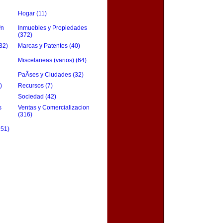
Hogar (11)
³n
Inmuebles y Propiedades
(372)
32)
Marcas y Patentes (40)
Miscelaneas (varios) (64)
PaÃ­ses y Ciudades (32)
)
Recursos (7)
Sociedad (42)
s
Ventas y Comercializacion
(316)
151)