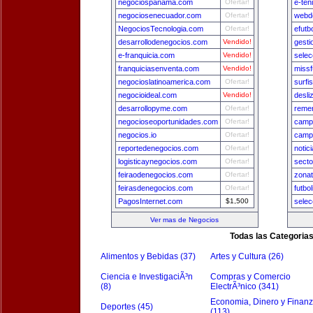
negociospanama.com
Ofertar!
e-ten
negociosenecuador.com
Ofertar!
webde
NegociosTecnologia.com
Ofertar!
efutb
desarrollodenegocios.com
Vendido!
gest
e-franquicia.com
Vendido!
selec
franquiciasenventa.com
Vendido!
missf
negocioslatinoamerica.com
Ofertar!
surfi
negocioideal.com
Vendido!
desli
desarrollopyme.com
Ofertar!
remer
negocioseoportunidades.com
Ofertar!
camp
negocios.io
Ofertar!
camp
reportedenegocios.com
Ofertar!
notic
logisticaynegocios.com
Ofertar!
secto
feiraodenegocios.com
Ofertar!
zona
feirasdenegocios.com
Ofertar!
futbo
PagosInternet.com
$1,500
sele
Ver mas de Negocios
Todas las Categoria
Alimentos y Bebidas (37)
Artes y Cultura (26)
Ciencia e InvestigaciÃ³n
Compras y Comercio
(8)
ElectrÃ³nico (341)
Economia, Dinero y Finan
Deportes (45)
(113)