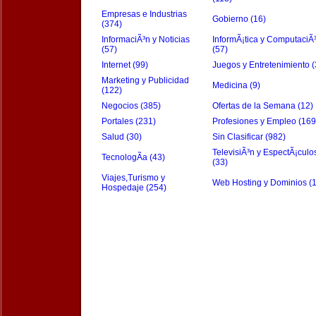
Empresas e Industrias
Gobierno (16)
(374)
InformaciÃ³n y Noticias
InformÃ¡tica y ComputaciÃ
(57)
(57)
Internet (99)
Juegos y Entretenimiento (
Marketing y Publicidad
Medicina (9)
(122)
Negocios (385)
Ofertas de la Semana (12)
Portales (231)
Profesiones y Empleo (169
Salud (30)
Sin Clasificar (982)
TelevisiÃ³n y EspectÃ¡culo
TecnologÃ­a (43)
(33)
Viajes,Turismo y
Web Hosting y Dominios (
Hospedaje (254)