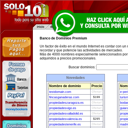
Banco de Dominios Premium
Un factor de éxito en el mundo Internet es contar con un
recordar y que potencie las actividades de mercadeo.
Más de 4000 nombres especialmente seleccionados por 
adquiridos a precios promocionales.
Buscar dominios:
Novedades
Nombre de dominio
Precio
Nomb
testdomain.com
Ofertar!
e-per
fincasganaderas.com
$199
turis
propiedadeszaragoza.es
Ofertar!
bodae
propiedadesvigo.es
Ofertar!
guiar
propiedadesvalladolid.es
Ofertar!
propi
propiedadesvalencia.es
$295
propi
propiedadestenerife.es
Ofertar!
madri