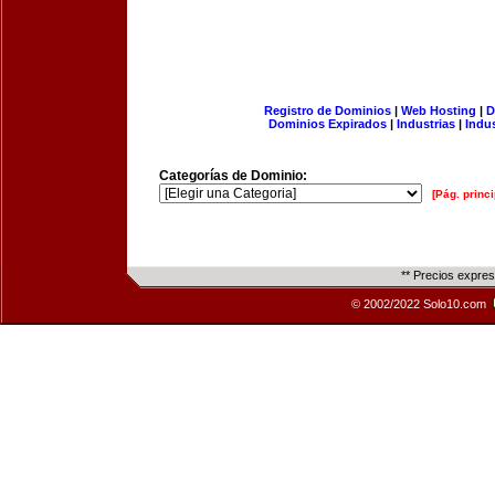
Registro de Dominios
|
Web Hosting
|
D
Dominios Expirados
|
Industrias
|
Indu
Categorías de Dominio:
[Pág. princi
** Precios expre
© 2002/2022 Solo10.com