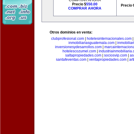
COMPRAR AHORA
Precio $
550.00
Precio 
COMPRAR AHORA
Otros dominios en venta:
clubprofesional.com
|
hotelesinternacionales.com
inmobiliariasguatemala.com
|
inmobiliar
inversionesydesarrollos.com
|
marcainternacion
hotelescozumel.com
|
industriainmobiliaria
saltapropiedades.com
|
sociosvip.com
|
as
santafeventas.com
|
ventapropiedades.com
|
ar