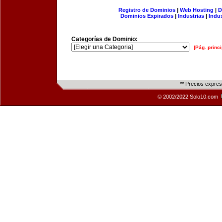
Registro de Dominios
|
Web Hosting
|
D
Dominios Expirados
|
Industrias
|
Indu
Categorías de Dominio:
[Pág. princi
** Precios expre
© 2002/2022 Solo10.com