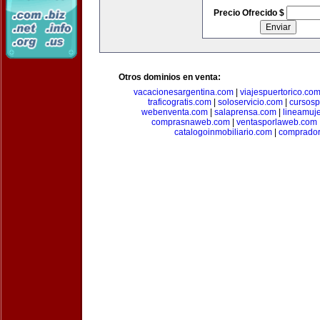
Precio Ofrecido $
Otros dominios en venta:
vacacionesargentina.com
|
viajespuertorico.co
traficogratis.com
|
soloservicio.com
|
cursosp
webenventa.com
|
salaprensa.com
|
lineamuj
comprasnaweb.com
|
ventasporlaweb.com
catalogoinmobiliario.com
|
comprador