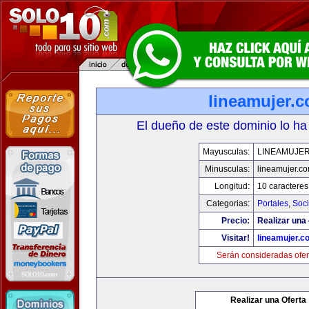
lineamujer.
El dueño de este dominio lo ha
Mayusculas:
LINEAMUJE
Minusculas:
lineamujer.c
Longitud:
10 caracteres
Categorias:
Portales
,
Soc
Precio:
Realizar una 
Visitar!
lineamujer.c
Serán consideradas ofer
Realizar una Oferta