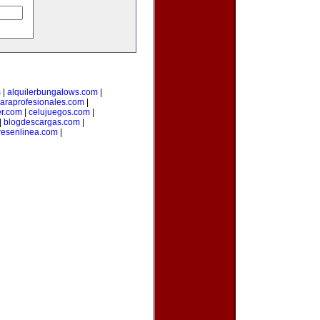
m
|
alquilerbungalows.com
|
araprofesionales.com
|
er.com
|
celujuegos.com
|
|
blogdescargas.com
|
esenlinea.com
|