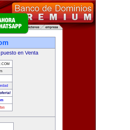
com
 puesto en Venta
R.COM
om
iedad
oferta!
om
tas